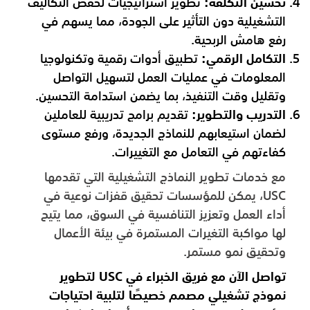
تحسين التكلفة:
تطوير استراتيجيات لخفض التكاليف
التشغيلية دون التأثير على الجودة، مما يسهم في
رفع هامش الربحية.
التكامل الرقمي:
تطبيق أدوات رقمية وتكنولوجيا
المعلومات في عمليات العمل لتسهيل التواصل
وتقليل وقت التنفيذ، بما يضمن استدامة التحسين.
التدريب والتطوير:
تقديم برامج تدريبية للعاملين
لضمان استيعابهم للنماذج الجديدة، ورفع مستوى
كفاءتهم في التعامل مع التغييرات.
مع خدمات تطوير النماذج التشغيلية التي تقدمها
USC، يمكن للمؤسسات تحقيق قفزات نوعية في
أداء العمل وتعزيز التنافسية في السوق، مما يتيح
لها مواكبة التغيرات المستمرة في بيئة الأعمال
وتحقيق نمو مستمر.
تواصل الآن مع فريق الخبراء في USC لتطوير
نموذج تشغيلي مصمم خصيصًا لتلبية احتياجات