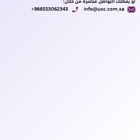
أو يمكنك التواصل مباشرة من خلال:
+966553062343
info@usc.com.sa
لكتروني