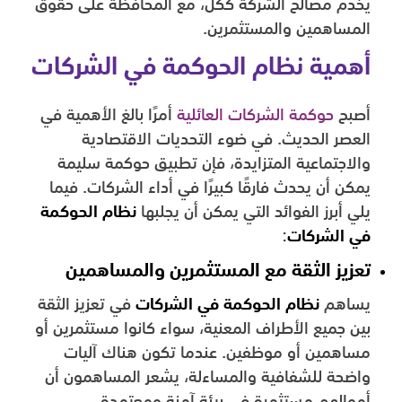
يخدم مصالح الشركة ككل، مع المحافظة على حقوق
المساهمين والمستثمرين.
أهمية نظام الحوكمة في الشركات
أصبح
حوكمة الشركات العائلية
أمرًا بالغ الأهمية في
العصر الحديث. في ضوء التحديات الاقتصادية
والاجتماعية المتزايدة، فإن تطبيق حوكمة سليمة
يمكن أن يحدث فارقًا كبيرًا في أداء الشركات. فيما
يلي أبرز الفوائد التي يمكن أن يجلبها
نظام الحوكمة
في الشركات
:
تعزيز الثقة مع المستثمرين والمساهمين
يساهم
نظام الحوكمة في الشركات
في تعزيز الثقة
بين جميع الأطراف المعنية، سواء كانوا مستثمرين أو
مساهمين أو موظفين. عندما تكون هناك آليات
واضحة للشفافية والمساءلة، يشعر المساهمون أن
أموالهم مستثمرة في بيئة آمنة ومعتمدة.